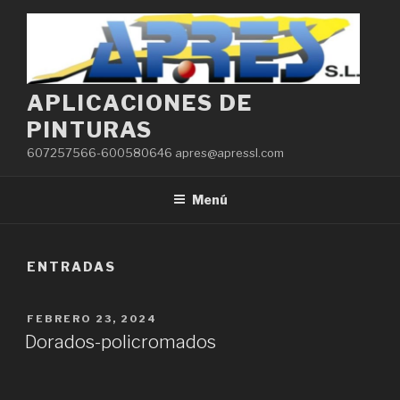
Saltar
al
contenido
APLICACIONES DE
PINTURAS
607257566-600580646 apres@apressl.com
Menú
ENTRADAS
PUBLICADO
FEBRERO 23, 2024
EL
Dorados-policromados